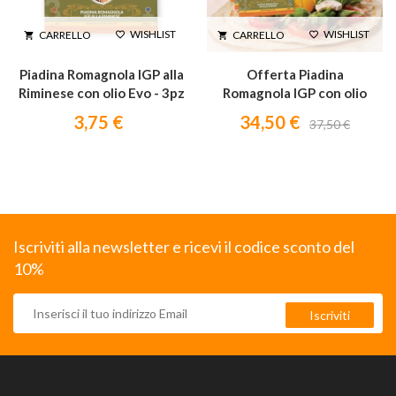
WISHLIST
WISHLIST
CARRELLO
CARRELLO




Piadina Romagnola IGP alla
Offerta Piadina
Riminese con olio Evo - 3pz
Romagnola IGP con olio
375g
EVO
3,75 €
34,50 €
37,50 €
Iscriviti alla newsletter e ricevi il codice sconto del
10%