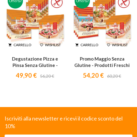
Offerta!
Offerta!
WISHLIST
WISHLIST
CARRELLO
CARRELLO




Degustazione Pizza e
Promo Maggio Senza
Pinsa Senza Glutine -
Glutine - Prodotti Freschi
Prodotti Freschi -
- Spedizione gratuita
49,90 €
54,20 €
56,20 €
60,20 €
Spedizione gratuita
Iscriviti alla newsletter e ricevi il codice sconto del
10%