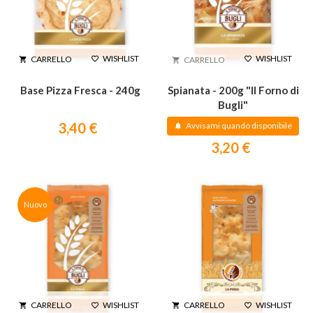
WISHLIST
WISHLIST
CARRELLO


CARRELLO


Base Pizza Fresca - 240g
Spianata - 200g "Il Forno di
Bugli"
3,40 €
Avvisami quando disponibile

3,20 €
Nuovo
WISHLIST
WISHLIST
CARRELLO
CARRELLO



