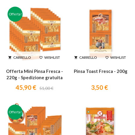
Offerta!
WISHLIST
WISHLIST
CARRELLO
CARRELLO




Offerta Mini Pinsa Fresca -
Pinsa Toast Fresca - 200g
220g - Spedizione gratuita
45,90 €
3,50 €
51,00 €
Offerta!