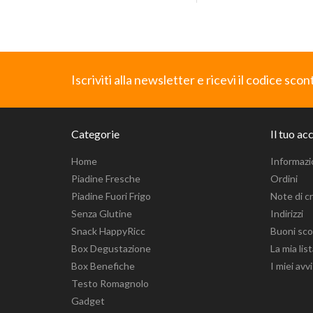
Iscriviti alla newsletter e ricevi il codice sco
Categorie
Il tuo ac
Home
Informazi
Piadine Fresche
Ordini
Piadine Fuori Frigo
Note di c
Senza Glutine
Indirizzi
Snack HappyRicc
Buoni sc
Box Degustazione
La mia lis
Box Benefiche
I miei avvi
Testo Romagnolo
Gadget