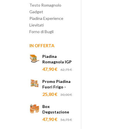
Testo Romagnolo
Gadget
Piadina Experience
Lievitati
Forno di Bugli
IN OFFERTA
Piadina
Romagnola IGP
all'olio evo
47,90 €
62,75 €
Fuori Frigo con
Testo
Promo Piadina
Romagnolo
Fuori Frigo -
spedizione
25,80 €
30,00 €
gratuita
Box
Degustazione
Pinse -
47,90 €
56,75 €
Spedizione
Gratuita