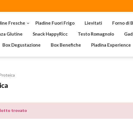
dine Fresche
Piadine Fuori Frigo
Lievitati
Forno di B

za Glutine
Snack HappyRicc
Testo Romagnolo
Gad
Box Degustazione
Box Benefiche
Piadina Experience
Proteica
ica
dotto trovato