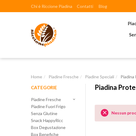
Chi è Riccione Piadina
Contatti
Blog
Pia
Sen
Home
Piadine Fresche
Piadine Speciali
Piadina 
Piadina Prote
CATEGORIE
Piadine Fresche
keyboard_arrow_down
Piadine Fuori Frigo

Nessun pro
Senza Glutine
Snack HappyRicc
Box Degustazione
Box Benefiche