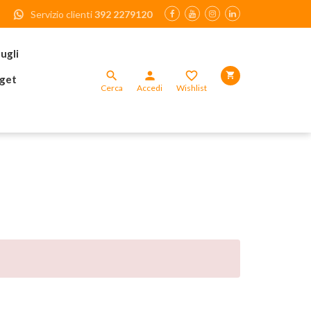
Servizio clienti
392 2279120
ugli

person


get
Cerca
Accedi
Wishlist