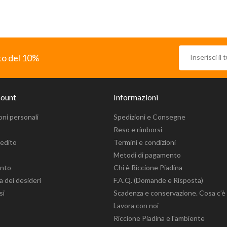
nto del 10%
count
Informazioni
oni personali
Spedizioni e Consegne
Reso e rimborsi
redito
Termini e condizioni
Metodi di pagamento
onto
Chi è Riccione Piadina
ta dei desideri
F.A.Q. (Domande e Risposta)
si
Scadenza e conservazione. Cosa c’è
Lavora con noi
Riccione Piadina e l'ambiente