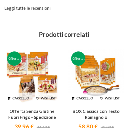
Leggi tutte le recensioni
Prodotti correlati
Offerta!
Offerta!
WISHLIST
WISHLIST
CARRELLO
CARRELLO




Offerta Senza Glutine
BOX Classica con Testo
Fuori Frigo - Spedizione
Romagnolo
gratuita
39,96 €
58,80 €
44,40 €
72,00 €