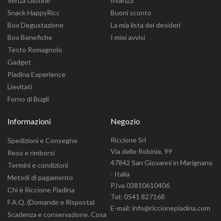
Senza Glutine
Indirizzi
Snack HappyRicc
Buoni sconto
Box Degustazione
La mia lista dei desideri
Box Benefiche
I miei avvisi
Testo Romagnolo
Gadget
Piadina Experience
Lievitati
Forno di Bugli
Informazioni
Negozio
Riccione Srl
Spedizioni e Consegne
Via delle Robinie, 99
Reso e rimborsi
47842 San Giovanni in Marignano
Termini e condizioni
- Italia
Metodi di pagamento
P.Iva 03810610406
Chi è Riccione Piadina
Tel: 0541 827168
F.A.Q. (Domande e Risposta)
E-mail: info@riccionepiadina.com
Scadenza e conservazione. Cosa