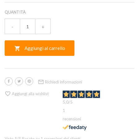
QUANTITÀ
-
+
Aggiungi al carrello


Richiedi informazioni

Aggiungi alla wishlist
5,0
/5
1
recensioni
Voto
5
/5 Basato su
1
recensioni dei clienti