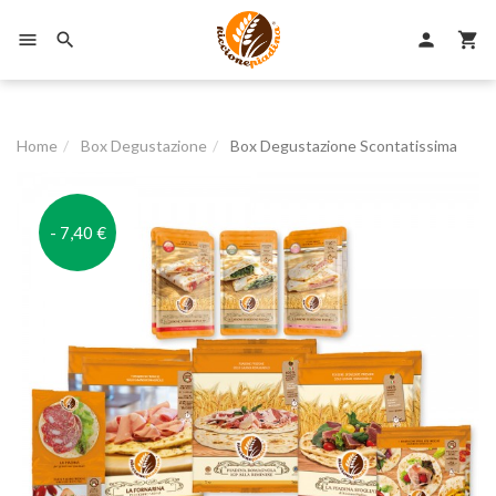

person


Home
Box Degustazione
Box Degustazione Scontatissima
- 7,40 €