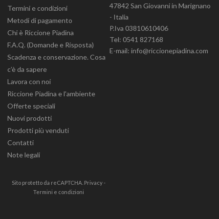
47842 San Giovanni in Marignano
Termini e condizioni
- Italia
Metodi di pagamento
P.Iva 03810610406
Chi è Riccione Piadina
Tel: 0541 827168
F.A.Q. (Domande e Risposta)
E-mail: info@riccionepiadina.com
Scadenza e conservazione. Cosa
c’è da sapere
Lavora con noi
Riccione Piadina e l'ambiente
Offerte speciali
Nuovi prodotti
Prodotti più venduti
Contatti
Note legali
Sito protetto da reCAPTCHA.
Privacy
-
Termini e condizioni