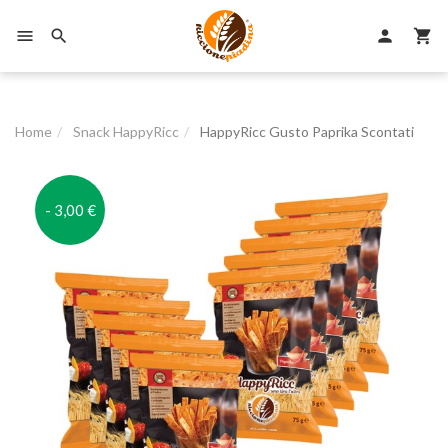

person


Home
Snack HappyRicc
HappyRicc Gusto Paprika Scontati
- 3,00 €