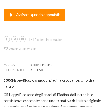

Avvisami quando disponibile

Richiedi informazioni

Aggiungi alla wishlist
MARCA
Riccione Piadina
RIFERIMENTO
RPREF503
1000HappyRicc, lo snack di piadina croccante. Uno tira
l'altro
Gli HappyRicc sono degli snack di Piadina, dall’incredibile
consistenza croccante: sono un’alternativa del tutto originale
alle tradizionali patatine e crackers. Sono semplicemente