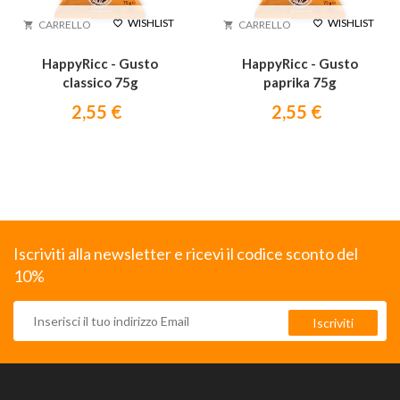
WISHLIST
WISHLIST


CARRELLO
CARRELLO


HappyRicc - Gusto
HappyRicc - Gusto
classico 75g
paprika 75g
2,55 €
2,55 €
Iscriviti alla newsletter e ricevi il codice sconto del
10%