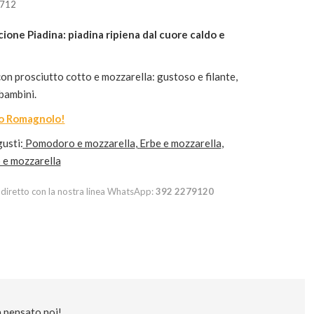
712
ccione Piadina: piadina ripiena dal cuore caldo e
con prosciutto cotto e mozzarella: gustoso e filante,
 bambini.
o Romagnolo!
gusti:
Pomodoro e mozzarella
,
Erbe e mozzarella
,
 e mozzarella
diretto con la nostra linea WhatsApp:
392 2279120
à pensato noi!