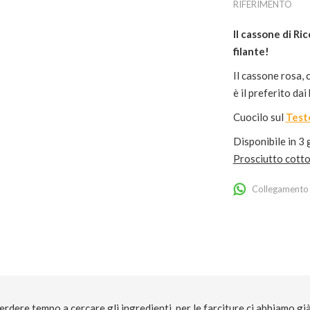
RIFERIMENTO
Il cassone di Ri
filante!
Il cassone rosa, 
è il preferito dai
Cuocilo sul
Test
Disponibile in 3 
Prosciutto cotto
Collegamento 
dere tempo a cercare gli ingredienti, per le farciture ci abbiamo gi