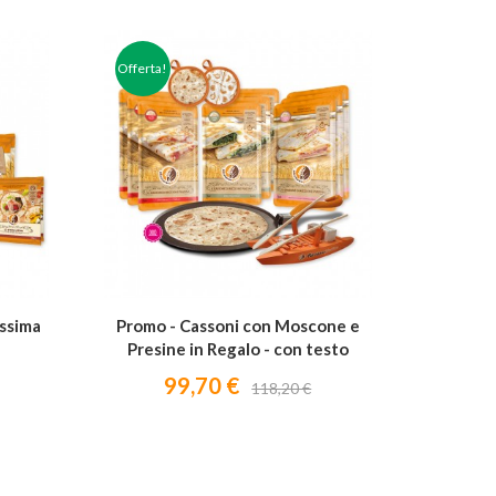
Offerta!

ssima
Promo - Cassoni con Moscone e
Presine in Regalo - con testo
romagnolo
99,70 €
118,20 €