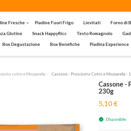
dine Fresche
Piadine Fuori Frigo
Lievitati
Forno di B

za Glutine
Snack HappyRicc
Testo Romagnolo
Gad
Box Degustazione
Box Benefiche
Piadina Experience
ciutto cotto e Mozzarella
Cassone - Prosciutto Cotto e Mozzarella - 
Cassone - P
230g
5,10 €
Disponibile
