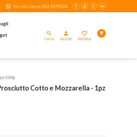
Servizio clienti
392 2279120
ugli

person


get
Cerca
Accedi
Wishlist
1pz 230g
rosciutto Cotto e Mozzarella - 1pz