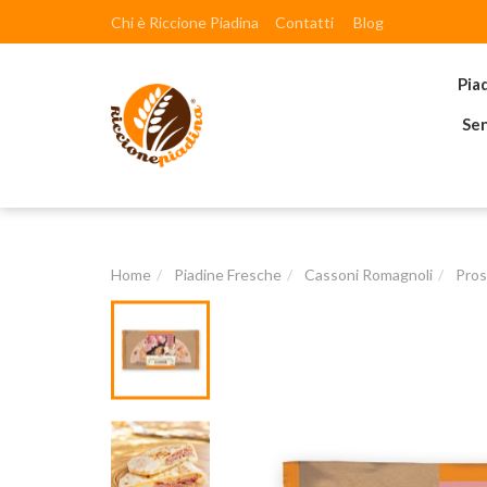
Chi è Riccione Piadina
Contatti
Blog
Pia
Sen
Home
Piadine Fresche
Cassoni Romagnoli
Pros