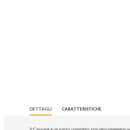
DETTAGLI
CARATTERISTICHE
Il Cassone è un pasto completo: non devi nemmeno per