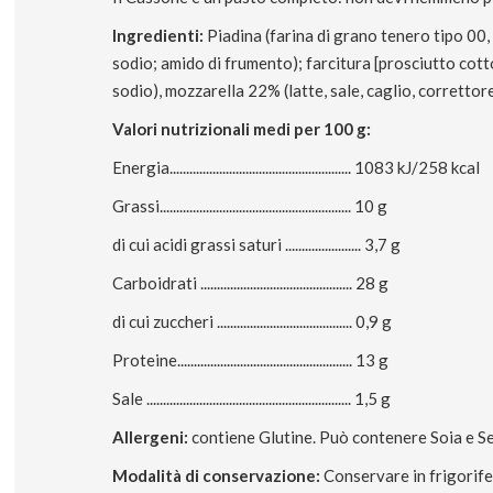
Ingredienti:
Piadina (farina di grano tenero tipo 00, a
sodio; amido di frumento); farcitura [prosciutto cotto
sodio), mozzarella 22% (latte, sale, caglio, correttore 
Valori nutrizionali medi per 100 g:
Energia....................................................... 1083 kJ/258 kcal
Grassi.......................................................... 10 g
di cui acidi grassi saturi ....................... 3,7 g
Carboidrati .............................................. 28 g
di cui zuccheri ......................................... 0,9 g
Proteine..................................................... 13 g
Sale .............................................................. 1,5 g
Allergeni:
contiene Glutine. Può contenere Soia e 
Modalità di conservazione:
Conservare in frigorife