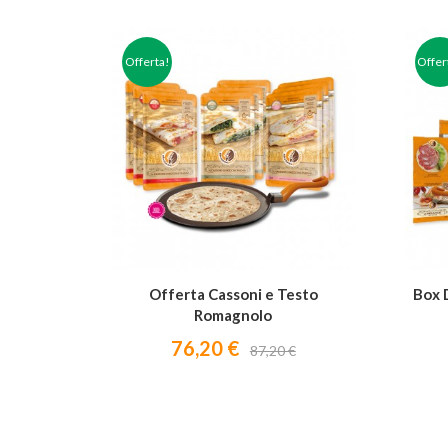
Offerta!
Offer


Offerta Cassoni e Testo
Box 
Romagnolo
76,20 €
87,20 €