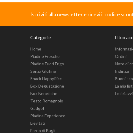
Iscriviti alla newsletter e ricevi il codice sco
Categorie
Il tuo ac
Home
Informazi
Piadine Fresche
Ordini
Piadine Fuori Frigo
Note di c
Senza Glutine
Indirizzi
Snack HappyRicc
Buoni sc
Box Degustazione
La mia lis
Box Benefiche
I miei avvi
Testo Romagnolo
Gadget
Piadina Experience
Lievitati
Forno di Bugli