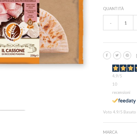
QUANTITÀ
-
4,9
/5
10
recensioni
Voto
4.9
/5 Basato
Visualizza

MARCA