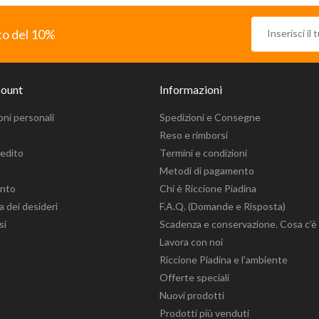
nto del 10%
count
Informazioni
oni personali
Spedizioni e Consegne
Reso e rimborsi
redito
Termini e condizioni
Metodi di pagamento
onto
Chi è Riccione Piadina
ta dei desideri
F.A.Q. (Domande e Risposta)
si
Scadenza e conservazione. Cosa c’è
Lavora con noi
Riccione Piadina e l'ambiente
Offerte speciali
Nuovi prodotti
Prodotti più venduti