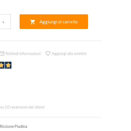
Aggiungi al carrello

+


Richiedi informazioni
Aggiungi alla wishlist
 su
10
recensioni dei clienti
Riccione Piadina